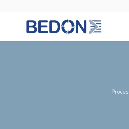
Overslaan en naar de inhoud gaan
Proces