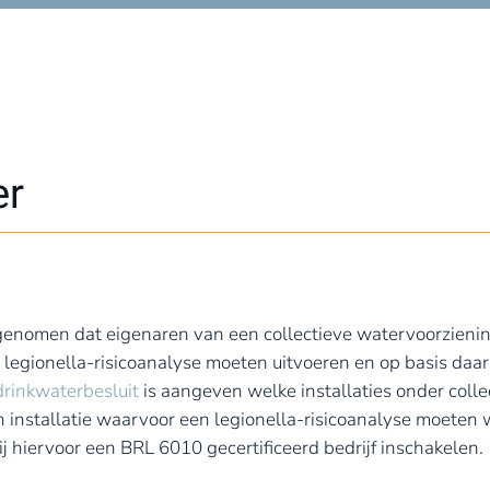
er
opgenomen dat eigenaren van een collectieve watervoorzien
n legionella-risicoanalyse moeten uitvoeren en op basis d
drinkwaterbesluit
is aangeven welke installaties onder coll
n installatie waarvoor een legionella-risicoanalyse moeten
j hiervoor een BRL 6010 gecertificeerd bedrijf inschakelen.