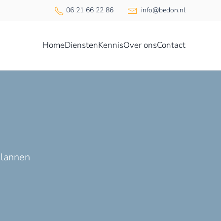
06 21 66 22 86
info@bedon.nl
Home
Diensten
Kennis
Over ons
Contact
plannen