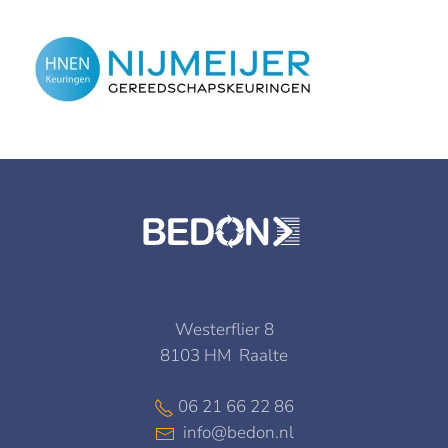
Westerflier 8
8103 HM Raalte
06 21 66 22 86
info@bedon.nl